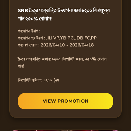
SNB চৈত্র সংক্রান্তি উদযাপন! জমা ৳২০০ বিনামূল্যে
পান ২৫০% বোনাস!
প্রমোশন ট্যাগ :

প্রমোশন প্ল্যাটফর্ম : JILI,VP,YB,PG,JDB,FC,PP

প্রচারণ মেয়াদ : 2026/04/10 ~ 2026/04/18

চৈত্র সংক্রান্তি অফার: ৳২০০ ডিপোজিট করুন, ২৫০% বোনাস 
পান!

ডিপোজিট পরিমাণ: ৳২০০ (২৪
VIEW PROMOTION