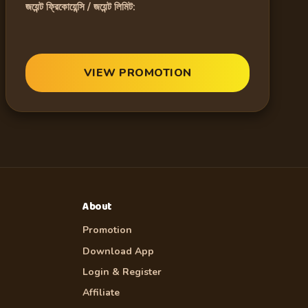
জয়েন্ট ফ্রিকোয়েন্সি / জয়েন্ট লিমিট:
VIEW PROMOTION
About
Promotion
Download App
Login & Register
Affiliate