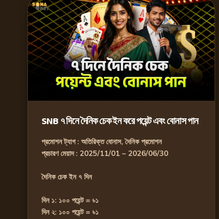
SNB ৭ দিনে দৈনিক চেক ইন করে পয়েন্ট এবং বোনাস পান
প্রমোশন ট্যাগ : অতিরিক্ত বোনাস, দৈনিক প্রমোশন

প্রচারণ মেয়াদ : 2025/11/01 ~ 2026/06/30

দৈনিক চেক ইন ৭ দিন

দিন ১: ১০০ পয়েন্ট = ৳১

দিন ২: ১০০ পয়েন্ট = ৳১
