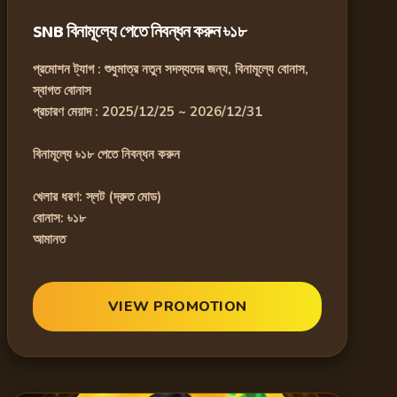
SNB বিনামূল্যে পেতে নিবন্ধন করুন ৳১৮
প্রমোশন ট্যাগ : শুধুমাত্র নতুন সদস্যদের জন্য, বিনামূল্যে বোনাস, 
স্বাগত বোনাস

প্রচারণ মেয়াদ : 2025/12/25 ~ 2026/12/31

বিনামূল্যে ৳১৮ পেতে নিবন্ধন করুন

খেলার ধরণ: স্লট (দ্রুত মোড)

বোনাস: ৳১৮

আমানত
VIEW PROMOTION