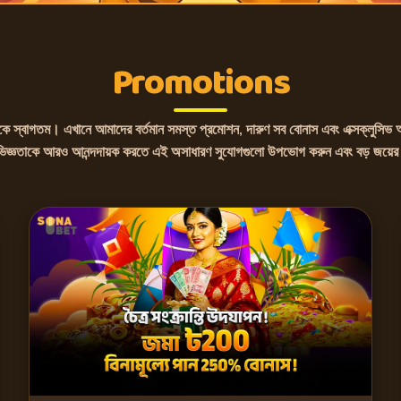
Promotions
বাগতম। এখানে আমাদের বর্তমান সমস্ত প্রমোশন, দারুণ সব বোনাস এবং এক্সক্লুসিভ
িজ্ঞতাকে আরও আনন্দদায়ক করতে এই অসাধারণ সুযোগগুলো উপভোগ করুন এবং বড় জয়ের