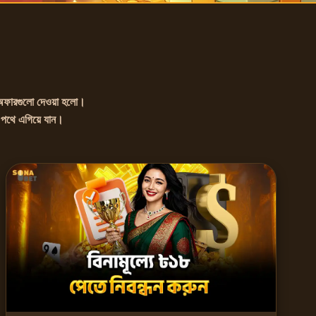
 অফারগুলো দেওয়া হলো।
 পথে এগিয়ে যান।