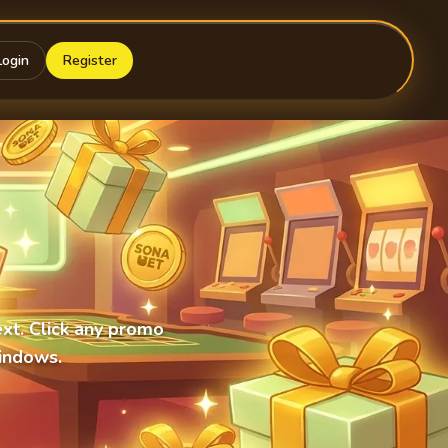
Login
Register
ext. Click any promo
windows.