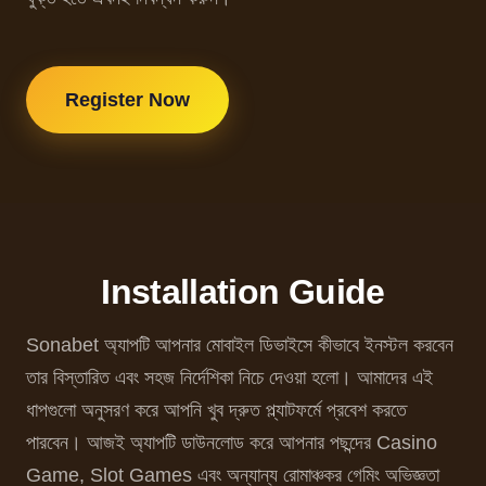
Register Now
Installation Guide
Sonabet অ্যাপটি আপনার মোবাইল ডিভাইসে কীভাবে ইনস্টল করবেন
তার বিস্তারিত এবং সহজ নির্দেশিকা নিচে দেওয়া হলো। আমাদের এই
ধাপগুলো অনুসরণ করে আপনি খুব দ্রুত প্ল্যাটফর্মে প্রবেশ করতে
পারবেন। আজই অ্যাপটি ডাউনলোড করে আপনার পছন্দের Casino
Game, Slot Games এবং অন্যান্য রোমাঞ্চকর গেমিং অভিজ্ঞতা