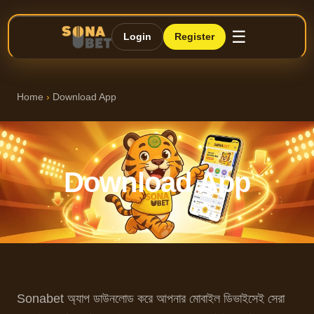
☰
Login
Register
Home
›
Download App
Download App
Sonabet অ্যাপ ডাউনলোড করে আপনার মোবাইল ডিভাইসেই সেরা