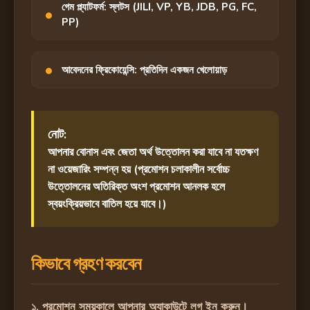
গেম প্ল্যাটফর্ম: স্লটস (JILI, VP, YB, JDB, PG, FC,
PP)
আবেদনের ফ্রিকোয়েন্সি: প্রতিদিন একজন খেলোয়াড়
নোট:
আপনার বোনাস এবং জেতা অর্থ উত্তোলন করা যাবে না যতক্ষণ
না ওয়েজারিং সম্পন্ন হয় (প্রমোশন চলাকালীন সর্বোচ্চ
উত্তোলনের অতিরিক্ত অংশ প্রমোশন আনলক হলে
স্বয়ংক্রিয়ভাবে বাতিল হয়ে যাবে।)
কিভাবে গ্রহণ করবেন
১. প্রমোশন সময়কালে আপনার অ্যাকাউন্টে লগ ইন করুন।