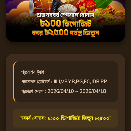
প্রমোশন ট্যাগ :
প্রমোশন প্ল্যাটফর্ম : JILI,VP,YB,PG,FC,JDB,PP
প্রচারণ মেয়াদ : 2026/04/10 ~ 2026/04/18
নববর্ষ বোনাস: ৳১০০ ডিপোজিটে জিতুন ৳২৫০০!